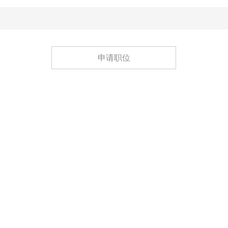
申请职位
Copyright 2025 惠州西文思技术股份有限公司版权所有
电话：0752-2610288 传真：0752-2610081
地址：广东省惠州市仲恺高新区32号小区华安路3号
技术支持:即客网络