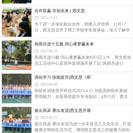
11月25日-26日，诚邀刘红卫老师进行《非人力资源
管理管理》课程培训。
合作双赢 共创未来 | 西文思
2023-11-23
为了进一步深化校企合作，助推人才培养。11月17
日，西文思召开了理工学校学生座谈会，深入了解学
生在公司的工作现状和未来岗位展望。理工学校党支
部书记、副校长王亲敏、人力资源部经理汤伟红、
风雨共进十五载 同心逐梦赢未来
SMT生产部经理刘宏元和DIP生产部经理张栓柱参加
2023-08-23
会议。合作双赢·共创未来会议伊始，首先是人力资
风雨共进15载 同心逐梦赢未来8月5日上午，西文思在
源部经理汤伟红从公司人才培养体系等方面做了介
员工活动中心及室外篮球场开展了以“风雨共进15
绍，公司希望通过校企合作的方式，促进产教融合发
载，同心逐梦赢未来”为主题的趣味运动会活动。本
展，提高人才培养的针对性，为公司发展提供动力。
次活动特别邀请员工家属参与，共同迎接西文思15周
强化学习 技能提升|西文思《班
座谈会上，学生们表示希望往技术工种的方向去发展
年庆，全体员工在享受欢乐游戏的同时，还能赢取丰
自己，公司领导仔细聆听关注学生想法，部门负责人
2023-04-28
厚礼品，多种趣味游戏欢乐呈现，让参与者都热情高
做
班组长训练营开班仪式2023.4.15 为提高班组长基础
涨！趣味运动会 有趣更有“爱” 趣味活动 精彩瞬间
管理能力，全面系统提升专业知识，4月15日，西文
Wonderful moment“爆笑全场”蒙眼敲锣感觉一片漆
思公司一期班组长培训启动会在培训室顺利召开。本
黑，我需要一个带领我走向终点的人耳听四方，辨别
次培训，是根据前期调研、精心策划、甄选师资、匹
拔出风采 赛出友谊|西文思开展
方向胜利非我莫属，我感觉前面就是终点
配课程，课程内容涵盖班组日常管理、管理方法、质
2023-04-13
量、产品知识等内容。运营中心的副总经理廖红梅、
拔出风采 赛出友谊为进一步丰富员工文化生活，打造
生产部张栓柱经理、刘宏元经理、品质部杨妹经理、
健康文明的生活方式，增强西文思员工的凝聚力和向
资材部吴刚经理、研发部舒维宾经理、人力资源部汤