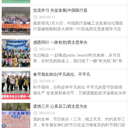
心力，4月8日下午，惠州西文思组织开展“拔出风采
伟红经理、各部门主管以及一期班组长共35人参加了
赛出友谊”拔河比赛。本次比赛共有7组队伍，分别是
交流学习 共促发展|中国医疗器
启动会。运营中心副总经理 廖红梅开场致辞，阐述班
资材部、品质部、SMT生产、研发部、P1组装、
组长培训的重要性，希望通过本次系统
2023-04-13
P4DIP、综合组（信息部、行政部、交管部、商务
最新资讯3月31日，中国医疗器械工业发展论坛暨医
部、采购部组成）进行PK礼品出众，怦然心动二等奖
疗器械智能制造大师班一行莅临西文思参观学习交
驱蚊灯一等奖美的电煮锅三等奖站立小风扇签到打卡
流，西文思对中国医疗器械工业发展论坛一行的到来
处 成功第一步口号响亮 充满力量大家都气势磅礴，
给予热烈欢迎，业务中心副总经理苏卫红、运营中心
感恩同行 一路有您|西文思举办
喊出响亮的团队口号资材部：加油加油，资材第一品
副总经理廖红梅、商务部经理孙亚娟等陪同接待。
质部：品质出击 今晚吃鸡SMT生产：SMT 力争第一
2023-04-13
News交流学习 共促发展西文思全体管理人员对中国
研
生日晚会 一起嗨皮public benefit时光匆匆，岁月荏
医疗器械工业发展论坛暨医疗器械智能制造大师班一
苒，在时光的路途上，我们借了一艘“时光机”和“寿
行来访表示欢迎，并详细介绍了公司愿景、发展运
星”们一起回到童年时代，重拾记忆中的童趣。放下
营、产品类型以及科研技术优势等进行深入交流及探
工作，抛掉烦恼！游戏、美食、开心、快乐，就是我
春节我在岗位|平凡岗位、不平凡
讨不忘初心 牢记使命精于品质，臻于服务。希望通过
们3月员工生日会的主题，走起！幸福的烛光为你点
此次交流，双方互相学习、交流经验，搭建交流
2023-03-31
亮HAPPY BIRTHDAY礼物如约而至 献给特别的你在
时不我待，分秒必争平凡岗位 不平凡的坚守防疫情
一间有温度的公司和一群有温度的人，一起度过这个
稳生产 促发展新春佳节，万家团圆处处洋溢着欢乐祥
特别的日子，部门领导献上精美礼品与真挚的祝福，
和的氛围当千家万户还沉浸在春节的喜悦中时车间
与大家共同度过这个记忆深刻的瞬间。释放压力 享受
内，依然有许多忙碌的身影他们选择坚守在岗位上用
柔情三月 心系员工|西文思为全
欢乐生日宴会现场，大家欢聚一堂共同庆生一个人的
责任与担当贡献着自己的一份力量有一种感谢叫
生日是独乐两个人的生日是甜蜜一群人的生日
2023-03-14
做“铭记于心”有一种力量叫做“并肩作战”有一种担当
我的女神，节日快乐！三月，桃之夭夭、灼灼其华三
叫做“坚守岗位”有一盏灯始终“为你而亮”有一种肯定
月，有专属女神们的节日在这万物复苏的时节我们迎
叫做“值得信赖”冲锋一线 背起使命 扛起责任“春节我