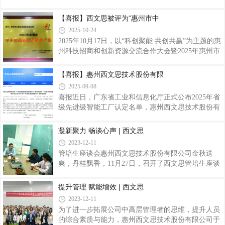
限公司凭借扎实的建设成效与持续的创新能力，被认
突破的优秀个人与攻坚团队。优秀员工16 名优秀员工
定为“省级企业技术中心”。这不仅是对西文思深耕技
【喜报】西文思被评为“惠州市中
与 2 名优秀员工师傅立足本职、实干担当，以扎实的
术创新、筑牢研发根基的高度肯定，更是对公司创新
业绩、精益求精的态度
2025-10-24
体系建设、成果转化成效的官方背书。
2025年10月17日，以“科创聚能 共创共赢”为主题的惠
州科技招商和创新资源交流合作大会暨2025年惠州市
产业科技与高新技术协会年会盛大召开。西文思公司
凭借扎实的科技实力与快速成长表现，成功入选“惠
【喜报】惠州西文思技术股份有限
州市中小型高新技术企业十强”榜单。此次加冕，不
2025-09-08
仅是对西文思以创新驱动高质量发展的有力印证，也
喜报近日，广东省工业和信息化厅正式公布2025年省
进一步巩固了其在惠州科技创新领域的标杆形象。本
级先进级智能工厂认定名单，惠州西文思技术股份有
次大会以“科创聚能 共创共赢”为主题，汇聚了产业与
限公司凭借在智能制造领域的卓越表现和数字化转型
科技的先锋力量。西文思的此次入选，是权威机构对
实践，成功入选。此次全省仅有少数企业获此殊荣，
凝新聚力 畅谈心声 | 西文思
其以创新驱动高质量发展之路的坚实印证，标志着公
惠州地区上榜企业共五家，西文思位列其中，标志着
司在技术研发、成果转化及未来发展潜
2023-12-11
西文思在智能制造领域迈入了全新阶段，也为广东制
管培生座谈会惠州西文思技术股份有限公司金秋送
造行业高质量发展树立了新标杆。本次智能工厂评选
爽，丹桂飘香，11月27日，召开了西文思管培生座谈
是广东省推动制造业高质量发展的重要举措，按照
会，本次座谈会由董事长吴志湘、人力资源部经理汤
《智能工厂梯度培育要素条件（2025年版）》，分基
伟红及管培生们共同参与。
提升管理 赋能增效 | 西文思
础级、先进级、卓越级和领航级智能工厂四个层级进
行培育，经企业申报、地市推荐、专家评审、网
2023-12-11
为了进一步拓展公司中高层管理者的思维，提升人员
的综合素质与能力，惠州西文思技术股份有限公司于