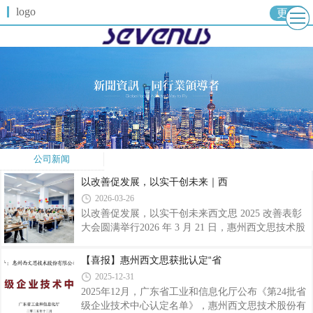
logo
更多
公司新闻
以改善促发展，以实干创未来｜西
2026-03-26
以改善促发展，以实干创未来西文思 2025 改善表彰
大会圆满举行2026 年 3 月 21 日，惠州西文思技术股
份有限公司2025 年革新改善大会在公司培训室圆满举
行。大会以 “专业、专注、本分” 为核心，回顾年度
【喜报】惠州西文思获批认定“省
改善成果、表彰先进典型，更以 “持续改善” 为关键
2025-12-31
词，凝聚全员共识、擘画发展新局。表彰先进・树立
2025年12月，广东省工业和信息化厅公布《第24批省
标杆 本次大会依次颁发优秀员工、优秀改善案例 、
级企业技术中心认定名单》，惠州西文思技术股份有
优秀改善课题等奖项，表彰在岗位上恪尽职守、勇于